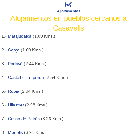
Apartamentos
Alojamientos en pueblos cercanos a
Casavells
1.-
Matajudaica
(1.09 Kms.)
2.-
Corçà
(1.69 Kms.)
3.-
Parlavà
(2.44 Kms.)
4.-
Castell d´Empordà
(2.54 Kms.)
5.-
Rupià
(2.94 Kms.)
6.-
Ullastret
(2.98 Kms.)
7.-
Cassà de Pelràs
(3.26 Kms.)
8.-
Monells
(3.91 Kms.)