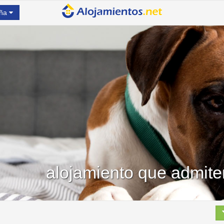
ña
alojamiento que admit