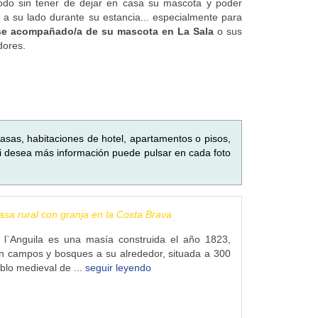
odo sin tener de dejar en casa su mascota y poder
a a su lado durante su estancia... especialmente para
rse acompañado/a de su mascota en La Sala
o sus
dores.
asas, habitaciones de hotel, apartamentos o pisos,
i desea más información puede pulsar en cada foto
Casa rural con granja en la Costa Brava
 l`Anguila es una masía construida el año 1823,
n campos y bosques a su alrededor, situada a 300
blo medieval de ...
seguir leyendo