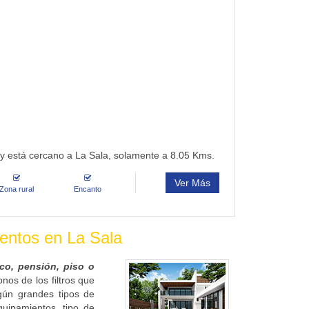
 y está cercano a La Sala, solamente a 8.05 Kms.
Ver Más
Zona rural
Encanto
ientos en La Sala
ico, pensión, piso o
os de los filtros que
gún grandes tipos de
quipamientos, tipo de