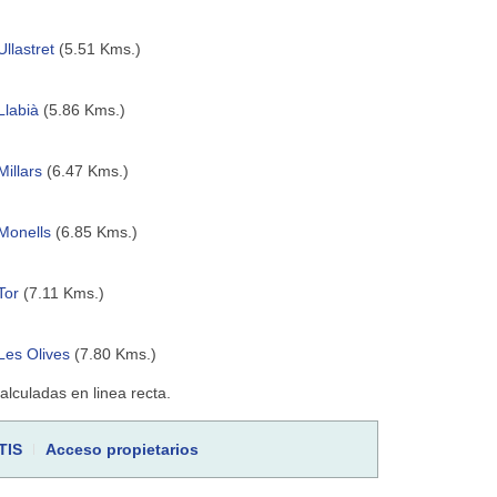
Ullastret
(5.51 Kms.)
Llabià
(5.86 Kms.)
Millars
(6.47 Kms.)
Monells
(6.85 Kms.)
Tor
(7.11 Kms.)
Les Olives
(7.80 Kms.)
culadas en linea recta.
TIS
Acceso propietarios