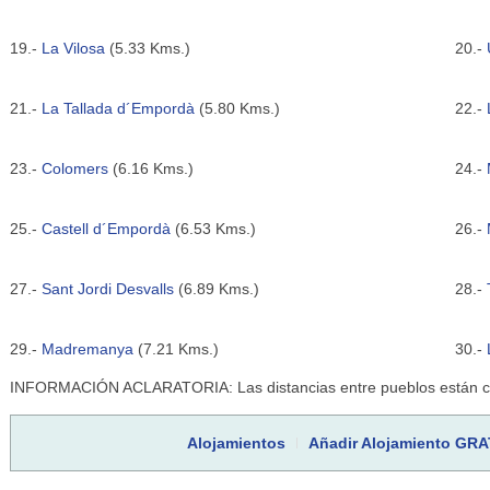
19.-
La Vilosa
(5.33 Kms.)
20.-
21.-
La Tallada d´Empordà
(5.80 Kms.)
22.-
23.-
Colomers
(6.16 Kms.)
24.-
25.-
Castell d´Empordà
(6.53 Kms.)
26.-
27.-
Sant Jordi Desvalls
(6.89 Kms.)
28.-
29.-
Madremanya
(7.21 Kms.)
30.-
INFORMACIÓN ACLARATORIA: Las distancias entre pueblos están cal
Alojamientos
Añadir Alojamiento GRA