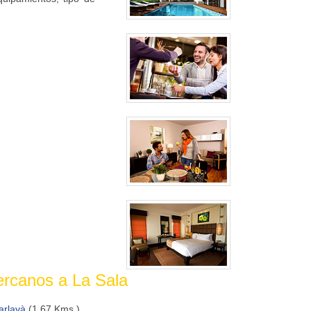
ercanos a La Sala
arlavà
(1.67 Kms.)