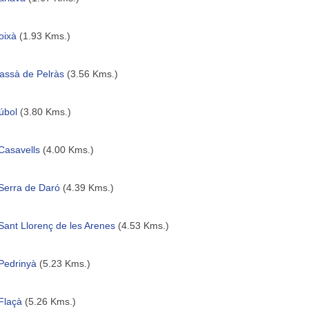
oixà
(1.93 Kms.)
assà de Pelràs
(3.56 Kms.)
úbol
(3.80 Kms.)
Casavells
(4.00 Kms.)
Serra de Daró
(4.39 Kms.)
Sant Llorenç de les Arenes
(4.53 Kms.)
Pedrinyà
(5.23 Kms.)
Flaçà
(5.26 Kms.)