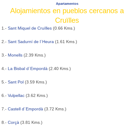
Apartamentos
Alojamientos en pueblos cercanos a
Cruïlles
1.-
Sant Miquel de Cruïlles
(0.66 Kms.)
2.-
Sant Sadurní de l´Heura
(1.61 Kms.)
3.-
Monells
(2.39 Kms.)
4.-
La Bisbal d´Empordà
(2.40 Kms.)
5.-
Sant Pol
(3.59 Kms.)
6.-
Vulpellac
(3.62 Kms.)
7.-
Castell d´Empordà
(3.72 Kms.)
8.-
Corçà
(3.81 Kms.)