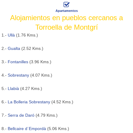
Apartamentos
Alojamientos en pueblos cercanos a
Torroella de Montgrí
1.-
Ullà
(1.76 Kms.)
2.-
Gualta
(2.52 Kms.)
3.-
Fontanilles
(3.96 Kms.)
4.-
Sobrestany
(4.07 Kms.)
5.-
Llabià
(4.27 Kms.)
6.-
La Bolleria Sobrestany
(4.52 Kms.)
7.-
Serra de Daró
(4.79 Kms.)
8.-
Bellcaire d´Empordà
(5.06 Kms.)