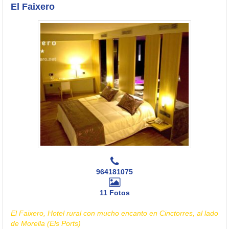
El Faixero
964181075
11 Fotos
El Faixero, Hotel rural con mucho encanto en Cinctorres, al lado
de Morella (Els Ports)