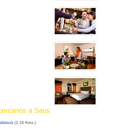
 cercanos a Saus
alldavià
(2.16 Kms.)