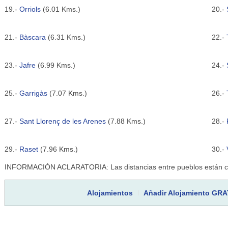
19.-
Orriols
(6.01 Kms.)
20.-
21.-
Bàscara
(6.31 Kms.)
22.-
23.-
Jafre
(6.99 Kms.)
24.-
25.-
Garrigàs
(7.07 Kms.)
26.-
27.-
Sant Llorenç de les Arenes
(7.88 Kms.)
28.-
29.-
Raset
(7.96 Kms.)
30.-
INFORMACIÓN ACLARATORIA: Las distancias entre pueblos están cal
Alojamientos
Añadir Alojamiento GRA