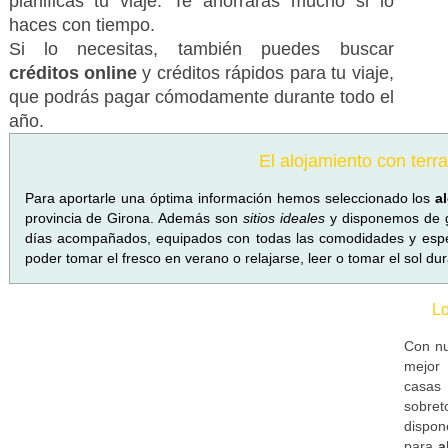
planificas tu viaje. Te ahorrarás mucho si lo
haces con tiempo.
Si lo necesitas, también puedes buscar
créditos online
y créditos rápidos para tu viaje,
que podrás pagar cómodamente durante todo el
año.
El alojamiento con terr
Para aportarle una óptima información hemos seleccionado los
a
provincia de Girona. Además son
sitios ideales
y disponemos de g
días acompañados, equipados con todas las comodidades y espec
poder tomar el fresco en verano o relajarse, leer o tomar el sol dura
Lo
Con nu
mejor 
casas
sobret
dispon
para
a