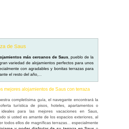
aza de Saus
lojamientos más cercanos de Saus
, pueblo de la
ran variedad de alojamientos perfectos para unos
ialmente con agradables y bonitas terrazas para
nte el resto del año,...
s mejores alojamientos de Saus con terraza
estra completísima guía, el navegante encontrará la
oferta turística de pisos, hoteles, apartamentos o
 ideales para las mejores vacaciones en Saus,
odo si usted es amante de los espacios exteriores, al
er todos ellos de magníficas terrazas... especialmente
lojarse y poder disfrutar de su terraza en Saus
o