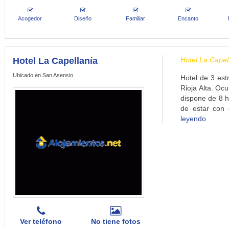
Acogedor
Diseño
Familiar
Encanto
Hotel La Capellanía
Hotel La Capel
Ubicado en San Asensio
Hotel de 3 est
Rioja Alta. Ocu
dispone de 8 h
de estar con 
leyendo
Ver teléfono
No tiene fotos