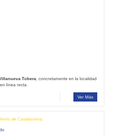
Villanueva Tobera
, concretamente en la localidad
n línea recta.
Ver Más
orío de Casalarreina,
ndo