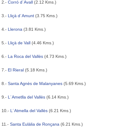
2.-
Corró d´Avall
(2.12 Kms.)
3.-
Lliçà d´Amunt
(3.75 Kms.)
4.-
Llerona
(3.81 Kms.)
5.-
Lliçà de Vall
(4.46 Kms.)
6.-
La Roca del Vallès
(4.73 Kms.)
7.-
El Rieral
(5.18 Kms.)
8.-
Santa Agnès de Malanyanes
(5.69 Kms.)
9.-
L´Ametlla del Vallès
(6.14 Kms.)
10.-
L´Atmella del Vallès
(6.21 Kms.)
11.-
Santa Eulàlia de Ronçana
(6.21 Kms.)