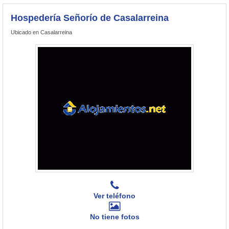
Hospedería Señorío de Casalarreina
Ubicado en Casalarreina
Ver teléfono
No tiene fotos